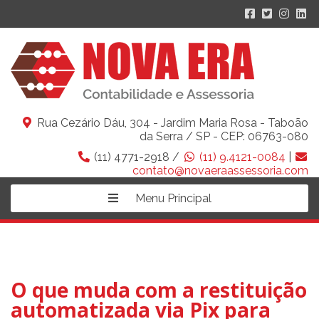
Rua Cezário Dáu, 304 - Jardim Maria Rosa - Taboão
da Serra / SP - CEP: 06763-080
(11) 4771-2918 /
(11) 9.4121-0084
|
contato@novaeraassessoria.com
Menu Principal
O que muda com a restituição
automatizada via Pix para