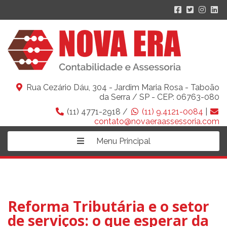
Rua Cezário Dáu, 304 - Jardim Maria Rosa - Taboão
da Serra / SP - CEP: 06763-080
(11) 4771-2918 /
(11) 9.4121-0084
|
contato@novaeraassessoria.com
Menu Principal
Reforma Tributária e o setor
de serviços: o que esperar da